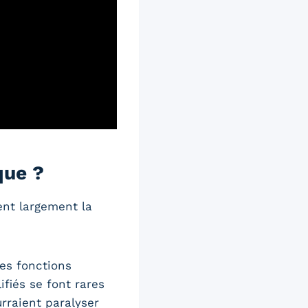
que ?
ent largement la
nes fonctions
fiés se font rares
urraient paralyser