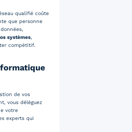
seau qualifié coûte
ente que personne
s données,
 vos systèmes
,
ter compétitif.
nformatique
estion de vos
nt, vous déléguez
e votre
s experts qui